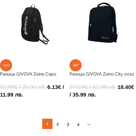
-52%
-32%
Раница GIVOVA Zaino Capo
Раница GIVOVA Zaino City 0010
Luxury 1030 41x24x14
38x29x16cm
12.78
€
/ 25.00 лв.
27.09
€
/ 52.98 лв.
6.13
€
/
18.40
€
11.99 лв.
/ 35.99 лв.
ДОБАВИ В КОЛИЧКАТА
ДОБАВИ В КОЛИЧКАТА
1
2
3
4
→