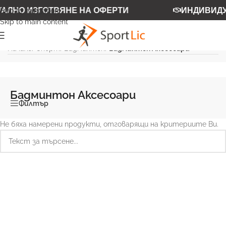
АЛНО ИЗГОТВЯНЕ НА ОФЕРТИ
ИНДИВИДУ
Skip to navigation
Skip to main content
Начало
/
Спорт
/
Бадминтон
/
Бадминтон Аксесоари
Бадминтон Аксесоари
Филтър
Не бяха намерени продукти, отговарящи на критериите Ви.