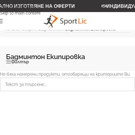
ЛНО ИЗГОТВЯНЕ НА ОФЕРТИ
ИНДИВИДУА
Skip to navigation
Skip to main content
Начало
/
Спорт
/
Бадминтон
/
Бадминтон Екипировка
Бадминтон Екипировка
Филтър
Не бяха намерени продукти, отговарящи на критериите Ви.