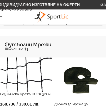
НДИВИДУАЛНО ИЗГОТВЯНЕ НА ОФЕРТИ
И
Skip to navigation
Skip to main content
Начало
/
Спорт
/
Футбол
/
Футболни Мрежи
Футболни Мрежи
Филтър
Безвъзлова мрежа HUCK 3х2 м
модел Ултра
168.73
€
/ 330.01 лв.
Държач за мрежа за