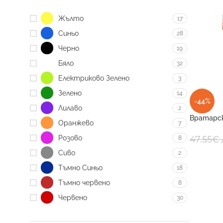
Жълто
17
Синьо
28
Черно
19
Бяло
32
Електриково Зелено
3
Зелено
14
-44%
Лилаво
2
Вратарск
Оранжево
7
HYGUANA
Розово
47.55
€
8
Сиво
2
Тъмно Синьо
18
Тъмно червено
8
Червено
30