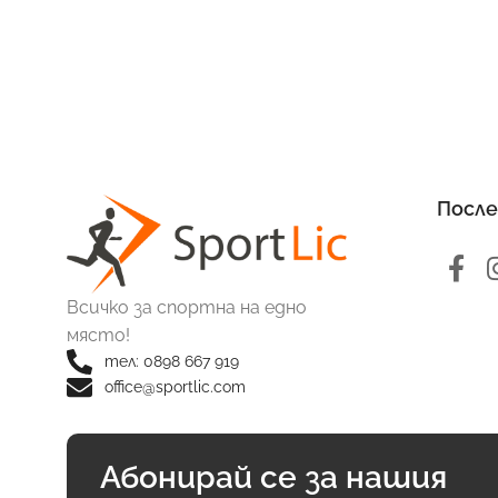
После
Всичко за спортна на едно
място!
тел: 0898 667 919
office@sportlic.com
Абонирай се за нашия