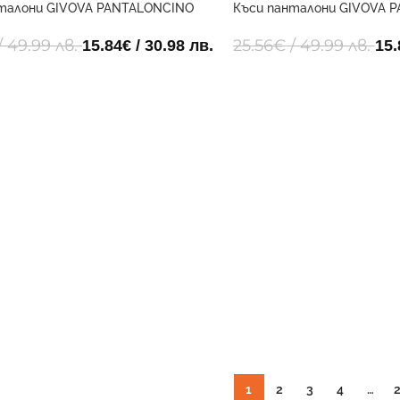
талони GIVOVA PANTALONCINO
Къси панталони GIVOVA 
D 0051
POLY BAND 0320
/ 49.99 лв.
25.56
€
/ 49.99 лв.
15.84
€
/ 30.98 лв.
15.
1
2
3
4
…