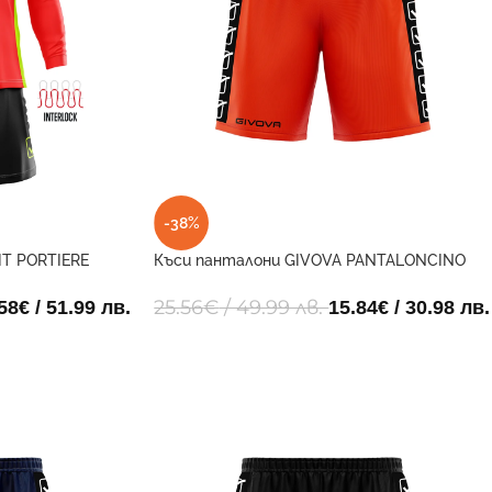
-38%
IT PORTIERE
Къси панталони GIVOVA PANTALONCINO
POLY BAND 0001
25.56
€
/ 49.99 лв.
58
€
/ 51.99 лв.
15.84
€
/ 30.98 лв.