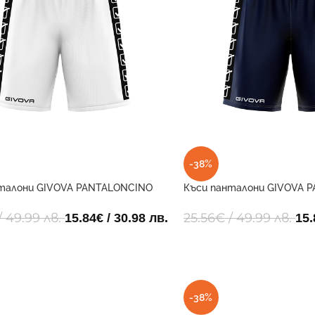
-38%
талони GIVOVA PANTALONCINO
Къси панталони GIVOVA 
D 0003
POLY BAND 0004
/ 49.99 лв.
25.56
€
/ 49.99 лв.
15.84
€
/ 30.98 лв.
15.
-38%