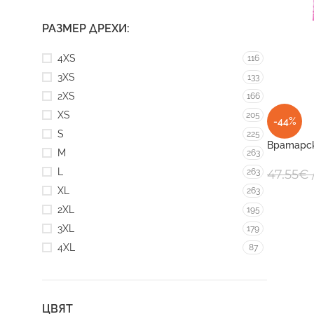
РАЗМЕР ДРЕХИ:
4XS
116
3XS
133
2XS
166
XS
205
-44%
S
225
Вратарск
M
263
HYGUANA
L
263
47.55
€
XL
263
2XL
195
3XL
179
4XL
87
ЦВЯТ