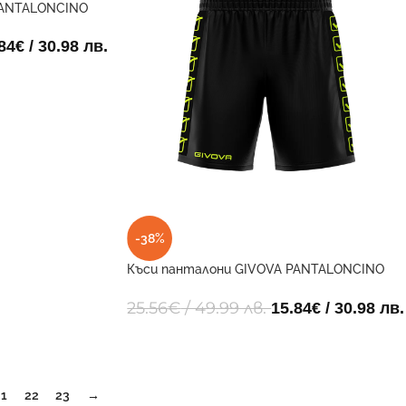
PANTALONCINO
84
€
/ 30.98 лв.
-38%
Къси панталони GIVOVA PANTALONCINO
POLY BAND 1019
25.56
€
/ 49.99 лв.
15.84
€
/ 30.98 лв.
21
22
23
→