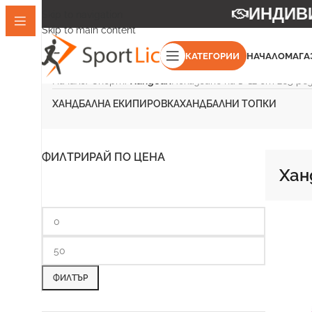
ИНДИВИД
Skip to navigation
Skip to main content
КАТЕГОРИИ
НАЧАЛО
МАГА
Начало
/
Спорт
/
Хандбал
Показване на 1–12 от 265 р
ХАНДБАЛНА ЕКИПИРОВКА
ХАНДБАЛНИ ТОПКИ
ФИЛТРИРАЙ ПО ЦЕНА
Хан
ФИЛТЪР