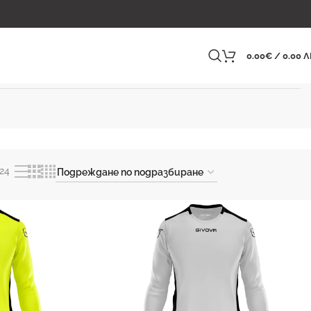
0.00
€
/ 0.00 Л
24