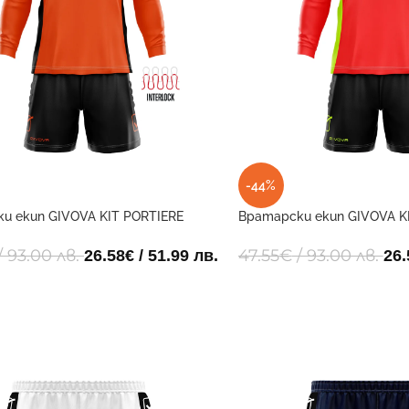
-44%
и екип GIVOVA KIT PORTIERE
Вратарски екип GIVOVA K
 2810
HYGUANA 5310
/ 93.00 лв.
47.55
€
/ 93.00 лв.
26.58
€
/ 51.99 лв.
26.