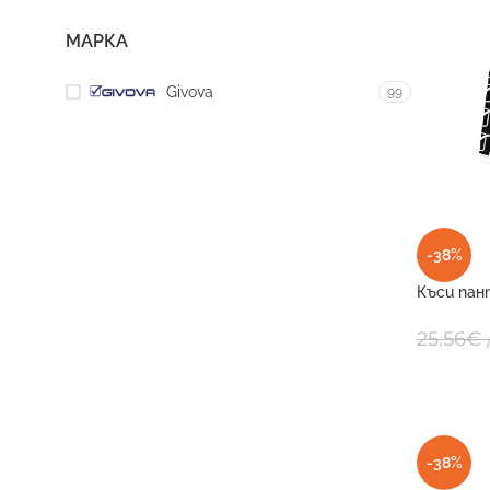
МАРКА
Givova
99
-38%
Къси пан
POLY BAN
25.56
€
-38%