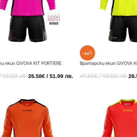
-44%
и екип GIVOVA KIT PORTIERE
Вратарски екип GIVOVA K
 0610
HYGUANA 1910
/ 93.00 лв.
47.55
€
/ 93.00 лв.
26.58
€
/ 51.99 лв.
26.