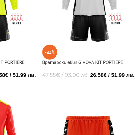
-44%
IT PORTIERE
Вратарски екип GIVOVA KIT PORTIERE
HYGUANA 2710
47.55
€
/ 93.00 лв.
58
€
/ 51.99 лв.
26.58
€
/ 51.99 лв.