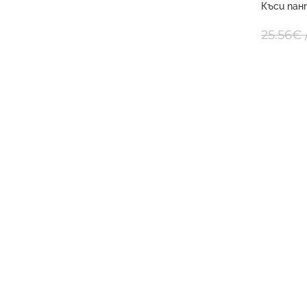
Къси пан
POLY BAN
25.56
€