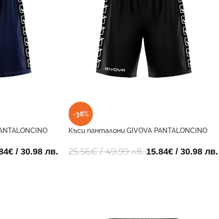
-38%
PANTALONCINO
Къси панталони GIVOVA PANTALONCINO
POLY BAND 0010
25.56
€
/ 49.99 лв.
84
€
/ 30.98 лв.
15.84
€
/ 30.98 лв.