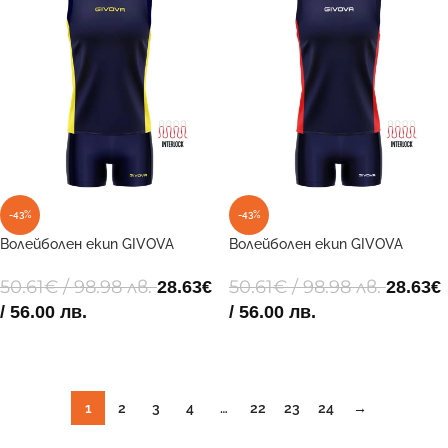
-43%
-43%
Волейболен екип GIVOVA
Волейболен екип GIVOVA
GIVOVA KIT VOLLEY PIPER 0407
GIVOVA KIT VOLLEY PIPER 0412
50.61
€
/ 98.98 лв.
50.61
€
/ 98.98 лв.
28.63
€
28.63
€
/ 56.00 лв.
/ 56.00 лв.
ОПЦИИ
ОПЦИИ
1
2
3
4
…
22
23
24
→