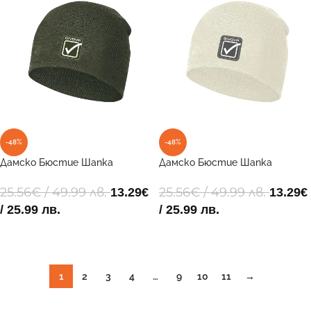
-48%
-48%
Дамско Бюстие Шапка
Дамско Бюстие Шапка
ZUCCOTTO STILE 0051
ZUCCOTTO STILE 0098
25.56
€
/ 49.99 лв.
25.56
€
/ 49.99 лв.
13.29
€
13.29
€
/ 25.99 лв.
/ 25.99 лв.
ДОБАВИ В КОЛИЧКАТА
ДОБАВИ В КОЛИЧКАТА
1
2
3
4
…
9
10
11
→