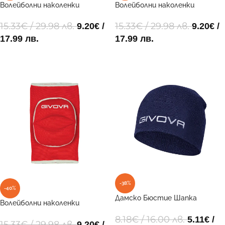
Волейболни наколенки
Волейболни наколенки
GINOCCHIERA LIGHT 0403
GINOCCHIERA LIGHT 1003
15.33
€
/ 29.98 лв.
15.33
€
/ 29.98 лв.
9.20
€
/
9.20
€
/
17.99 лв.
17.99 лв.
ОПЦИИ
ОПЦИИ
-38%
-40%
Дамско Бюстие Шапка
Волейболни наколенки
ZUCCOTTO 0004
GINOCCHIERA LIGHT 1203
8.18
€
/ 16.00 лв.
5.11
€
/
15.33
€
/ 29.98 лв.
9.20
€
/