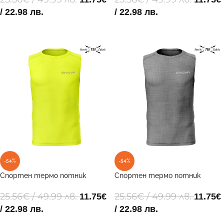
/ 22.98 лв.
/ 22.98 лв.
ОПЦИИ
ОПЦИИ
-54%
-54%
Спортен термо потник
Спортен термо потник
GIVOVA CORPUS 1 CANOTTA
GIVOVA CORPUS 1 CANOTTA
INTIMA ELASTICA 0019
INTIMA ELASTICA 0044
25.56
€
/ 49.99 лв.
25.56
€
/ 49.99 лв.
11.75
€
11.75
€
/ 22.98 лв.
/ 22.98 лв.