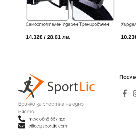
Самостоятелен Ударен Тренировъчен
Хърдел
Поставчик
10.23
14.32
€
/ 28.01 лв.
После
Всичко за спортна на едно
място!
тел: 0898 667 919
office@sportlic.com