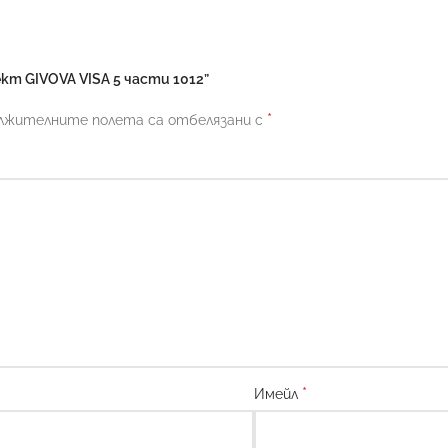
т GIVOVA VISA 5 части 1012”
*
лжителните полета са отбелязани с
*
Имейл