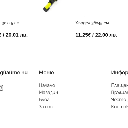
 30х45 см
Хърдел 38х45 см
€
/ 20.01 лв.
11.25
€
/ 22.00 лв.
двайте ни
Меню
Инфор
Начало
Плащан
Магазин
Връщан
Блог
Често 
За нас
Конта