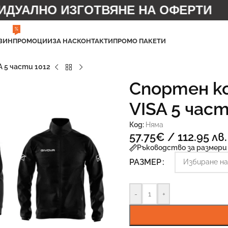
УАЛНО ИЗГОТВЯНЕ НА ОФЕРТИ
%
ЗИН
ПРОМОЦИИ
ЗА НАС
КОНТАКТИ
ПРОМО ПАКЕТИ
 5 части 1012
Спортен к
VISA 5 част
Код:
Няма
57.75
€
/ 112.95 лв.
Ръководство за размери
РАЗМЕР
-
+