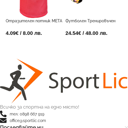
Отразителен потник META
Футболен Тренировъчен
Х
Червен
Поставчик
1
4.09
€
/ 8.00 лв.
24.54
€
/ 48.00 лв.
ОПЦИИ
ДОБАВИ В КОЛИЧКАТА
Всичко за спортна на едно място!
тел: 0898 667 919
office@sportlic.com
Последвайте ни