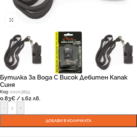
Увеличи
Бутилка За Вода С Висок Дебитен Капак
Синя
Код:
00003855
0.83
€
/ 1.62 лв.
-
+
ДОБАВИ В КОЛИЧКАТА