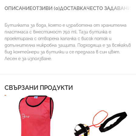
ОПИСАНИЕ
ОТЗИВИ (0)
ДОСТАВКА
ЧЕСТО ЗАДАВАНИ 
Бутилката за вода, която е изработена от хранителна
пластмаса с вместимост 750 ml. Тази бутилка е
проектирана с отворена капачка с висок поток и
допълнителна микробна защита. Подходяща е за всякакъв
вид контейнери за бутилки и се предлага в син цвят.
Лесен е за използване.
СВЪРЗАНИ ПРОДУКТИ