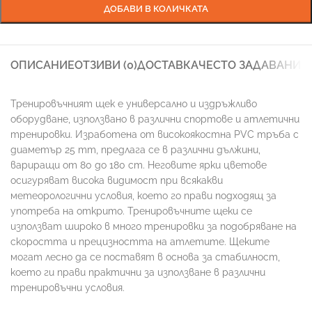
ДОБАВИ В КОЛИЧКАТА
ОПИСАНИЕ
ОТЗИВИ (0)
ДОСТАВКА
ЧЕСТО ЗАДАВАНИ 
Тренировъчният щек е универсално и издръжливо
оборудване, използвано в различни спортове и атлетични
тренировки. Изработена от високоякостна PVC тръба с
диаметър 25 mm, предлага се в различни дължини,
вариращи от 80 до 180 cm. Неговите ярки цветове
осигуряват висока видимост при всякакви
метеорологични условия, което го прави подходящ за
употреба на открито. Тренировъчните щеки се
използват широко в много тренировки за подобряване на
скоростта и прецизността на атлетите. Щеките
могат лесно да се поставят в основа за стабилност,
което ги прави практични за използване в различни
тренировъчни условия.