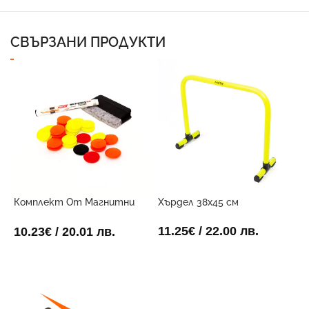
СВЪРЗАНИ ПРОДУКТИ
Комплект От Магнитни
Хърдел 38х45 см
Х
Маркери За Дъска
11.25
€
/ 22.00 лв.
1
10.23
€
/ 20.01 лв.
ДОБАВИ В КОЛИЧКАТА
ДОБАВИ В КОЛИЧКАТА