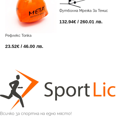
Футболна Мрежа За Тенис
6 метра х 1 метър
132.94
€
/ 260.01 лв.
ДОБАВИ В КОЛИЧКАТА
Рефлекс Топка
Х
23.52
€
/ 46.00 лв.
1
ДОБАВИ В КОЛИЧКАТА
Всичко за спортна на едно място!