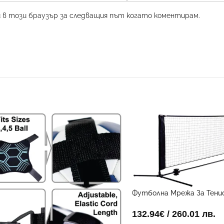
и в този браузър за следващия път когато коментирам.
Футболна Мрежа За Тенис
метър
132.94
€
/ 260.01 лв.