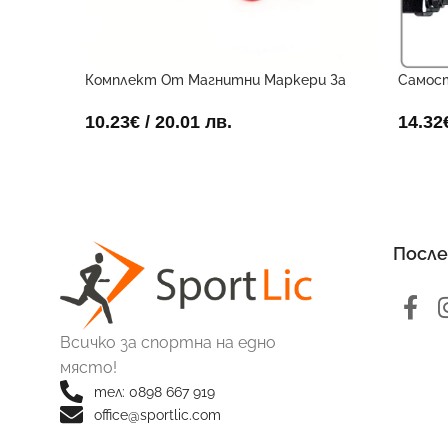
Комплект От Магнитни Маркери За
Самос
Дъска
Поста
10.23
€
/ 20.01 лв.
14.32
После
Всичко за спортна на едно
място!
тел: 0898 667 919
office@sportlic.com