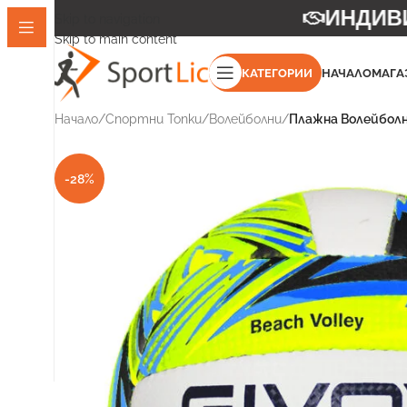
ИНДИВИД
Skip to navigation
Skip to main content
КАТЕГОРИИ
НАЧАЛО
МАГА
Начало
/
Спортни Топки
/
Волейболни
/
Плажна Волейболн
-28%