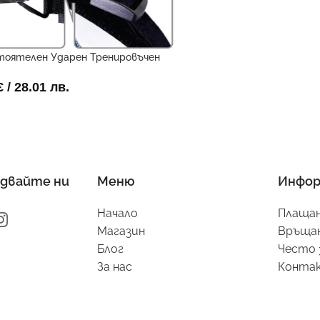
тоятелен Ударен Тренировъчен
вчик
€
/ 28.01 лв.
двайте ни
Меню
Инфор
Начало
Плащан
Магазин
Връщан
Блог
Често 
За нас
Конта