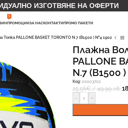
УАЛНО ИЗГОТВЯНЕ НА ОФЕРТИ
%
ЗИН
ПРОМОЦИИ
ЗА НАС
КОНТАКТИ
ПРОМО ПАКЕТИ
а Топка PALLONE BASKET TORONTO N.7 (B1500 ) №4 1902
Плажна Вол
PALLONE B
N.7 (B1500 
Код:
00003702
1
25.56
€
/ 49.99 лв.
-
+