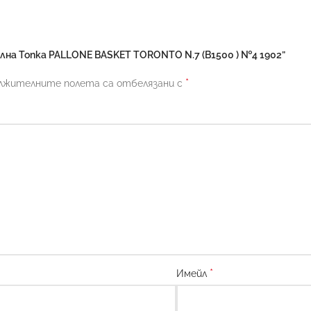
на Топка PALLONE BASKET TORONTO N.7 (B1500 ) №4 1902”
*
лжителните полета са отбелязани с
*
Имейл