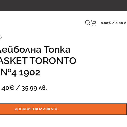
0.00
€
/ 0.00 Л
ейболна Топка
ASKET TORONTO
) №4 1902
8.40
€
/ 35.99 лв.
ДОБАВИ В КОЛИЧКАТА