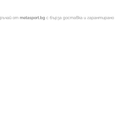
оръчай от
metasport.bg
с бърза доставка и гарантирано