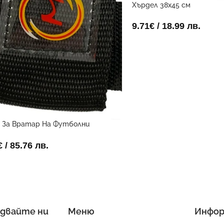
Хърдел 38х45 см
9.71
€
/ 18.99 лв.
 За Вратар На Футболни
йстори
€
/ 85.76 лв.
двайте ни
Меню
Инфор