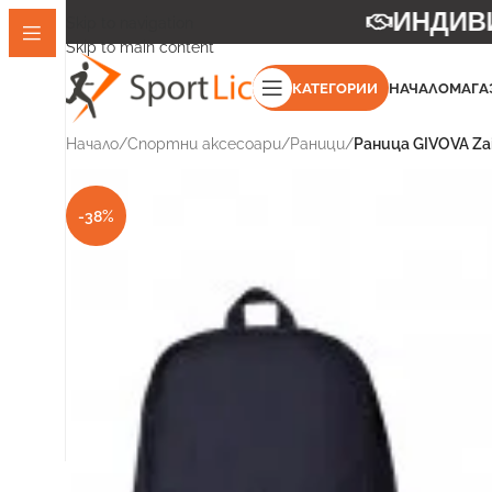
ИНДИВИД
Skip to navigation
Skip to main content
КАТЕГОРИИ
НАЧАЛО
МАГА
Начало
/
Спортни аксесоари
/
Раници
/
Раница GIVOVA Zai
-38%