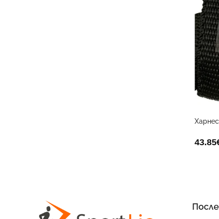
Харнес
Голма
43.85
После