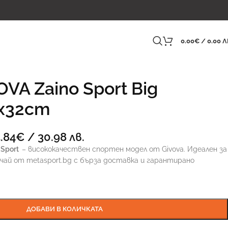
0.00
€
/ 0.00 Л
VA Zaino Sport Big
2x32cm
.84
€
/ 30.98 лв.
 Sport
– висококачествен спортен модел от Givova. Идеален за
чай от metasport.bg с бърза доставка и гарантирано
ДОБАВИ В КОЛИЧКАТА