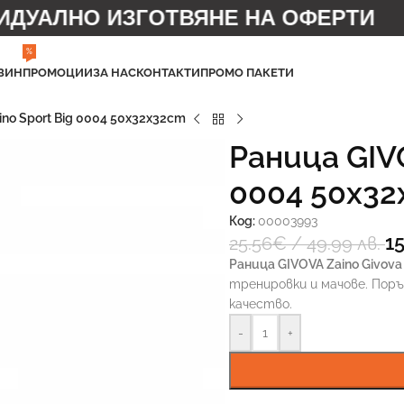
УАЛНО ИЗГОТВЯНЕ НА ОФЕРТИ
%
ЗИН
ПРОМОЦИИ
ЗА НАС
КОНТАКТИ
ПРОМО ПАКЕТИ
no Sport Big 0004 50x32x32cm
Раница GIVO
0004 50x3
Код:
00003993
15
25.56
€
/ 49.99 лв.
Раница GIVOVA Zaino Givova
тренировки и мачове. Поръ
качество.
-
+