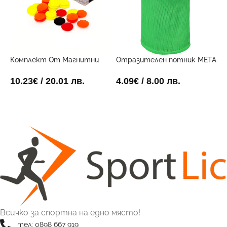
Комплект От Магнитни
Отразителен потник META
Ф
Маркери За Дъска
Зелен
3
10.23
€
/ 20.01 лв.
4.09
€
/ 8.00 лв.
8
ДОБАВИ В КОЛИЧКАТА
ОПЦИИ
Всичко за спортна на едно място!
тел: 0898 667 919