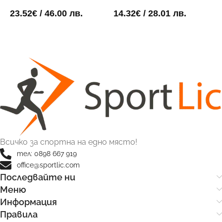
Тренировъчен Поставчик
П
23.52
€
/ 46.00 лв.
14.32
€
/ 28.01 лв.
2
ДОБАВИ В КОЛИЧКАТА
ДОБАВИ В КОЛИЧКАТА
Всичко за спортна на едно място!
тел: 0898 667 919
office@sportlic.com
Последвайте ни
Меню
Информация
Правила