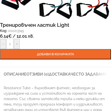
Тренировъчен ластик Light
Код:
00003745
6.14
€
/ 12.01 лв.
-
+
ДОБАВИ В КОЛИЧКАТА
ОПИСАНИЕ
ОТЗИВИ (0)
ДОСТАВКА
ЧЕСТО ЗАДАВАНИ 
Resistance Tube – върховният фитнес, необходим за
изграждане на сила и устойчивост на горната част на
тялото. Със своята латексова тръба и меки дръжки от
пяна, този продукт предлага комфорт и издръжливост,
независимо дали го използвате във фитнеса или у дома.