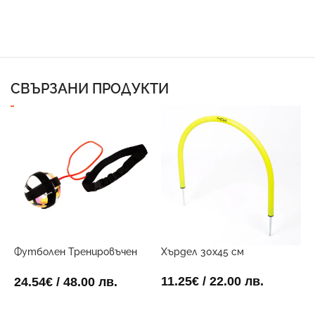
СВЪРЗАНИ ПРОДУКТИ
Футболен Тренировъчен
Хърдел 30х45 см
Х
Поставчик
11.25
€
/ 22.00 лв.
1
24.54
€
/ 48.00 лв.
ДОБАВИ В КОЛИЧКАТА
ДОБАВИ В КОЛИЧКАТА