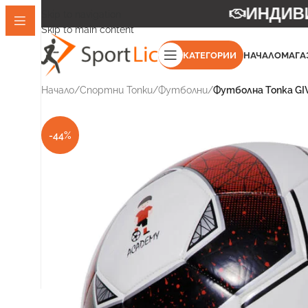
ИНДИВИД
Skip to navigation
Skip to main content
КАТЕГОРИИ
НАЧАЛО
МАГА
Начало
/
Спортни Топки
/
Футболни
/
Футболна Топка GIV
-44%