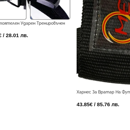
тоятелен Ударен Тренировъчен
вчик
€
/ 28.01 лв.
Харнес За Вратар На Фу
Голмайстори
43.85
€
/ 85.76 лв.