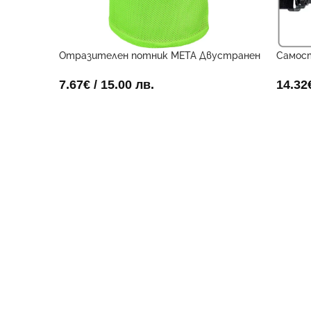
Отразителен потник META Двустранен
Самос
Поста
7.67
€
/ 15.00 лв.
14.32