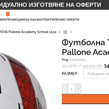
УАЛНО ИЗГОТВЯНЕ НА ОФЕРТИ
%
ЗИН
ПРОМОЦИИ
ЗА НАС
КОНТАКТИ
ПРОМО ПАКЕТИ
OVA Pallone Academy School 1012
Футболна 
Pallone Aca
Код:
00003725
14
25.56
€
/ 49.99 лв.
РАЗМЕР
-
+