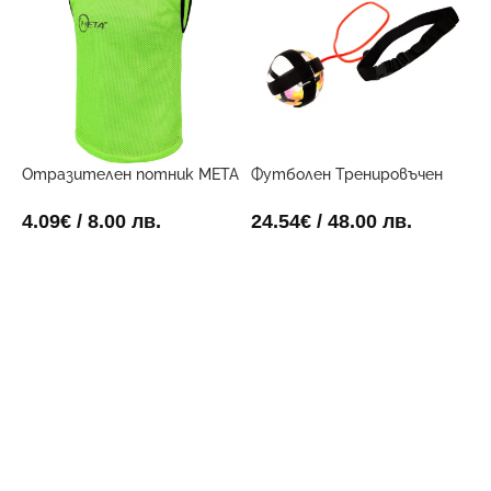
Отразителен потник META
Футболен Тренировъчен
електриково жълт
Поставчик
4.09
€
/ 8.00 лв.
24.54
€
/ 48.00 лв.
ОПЦИИ
ДОБАВИ В КОЛИЧКАТА
Х
Ф
4