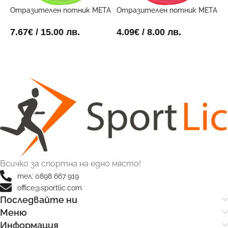
Отразителен потник META
Отразителен потник META
Ф
Двустранен
Червен
3
7.67
€
/ 15.00 лв.
4.09
€
/ 8.00 лв.
8
ОПЦИИ
ОПЦИИ
Всичко за спортна на едно място!
тел: 0898 667 919
office@sportlic.com
Последвайте ни
Меню
Информация