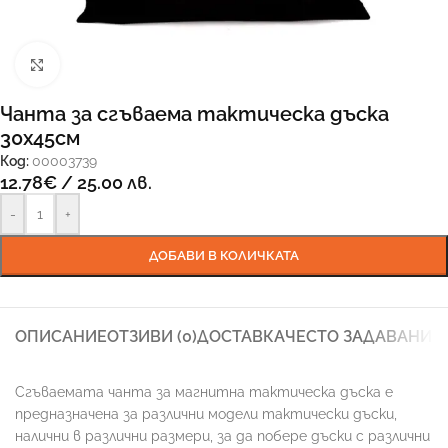
Увеличи
Чанта за сгъваема тактическа дъска
30х45см
Код:
00003739
12.78
€
/ 25.00 лв.
-
+
ДОБАВИ В КОЛИЧКАТА
ОПИСАНИЕ
ОТЗИВИ (0)
ДОСТАВКА
ЧЕСТО ЗАДАВАНИ 
Сгъваемата чанта за магнитна тактическа дъска е
предназначена за различни модели тактически дъски,
налични в различни размери, за да побере дъски с различни