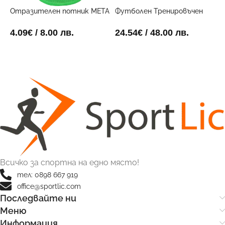
Отразителен потник META
Футболен Тренировъчен
Ф
Зелен
Поставчик
3
4.09
€
/ 8.00 лв.
24.54
€
/ 48.00 лв.
8
ОПЦИИ
ДОБАВИ В КОЛИЧКАТА
Всичко за спортна на едно място!
тел: 0898 667 919
office@sportlic.com
Последвайте ни
Меню
Информация