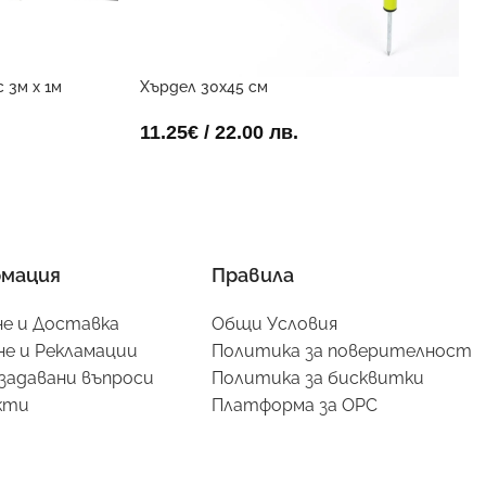
 3м x 1м
Хърдел 30х45 см
11.25
€
/ 22.00 лв.
мация
Правила
е и Доставка
Общи Условия
е и Рекламации
Политика за поверителност
задавани въпроси
Политика за бисквитки
кти
Платформа за ОРС