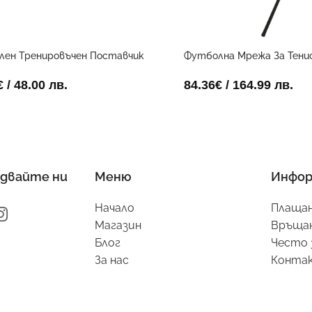
лен Тренировъчен Поставчик
Футболна Мрежа За Тенис
€
/ 48.00 лв.
84.36
€
/ 164.99 лв.
двайте ни
Меню
Инфор
Начало
Плащан
Магазин
Връщан
Блог
Често 
За нас
Конта