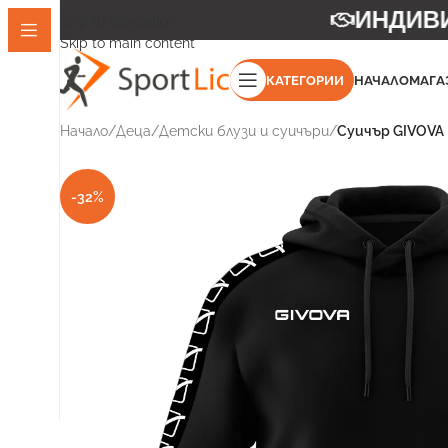
ИНДИВИД
Skip to navigation
Skip to main content
КАТЕГОРИИ
НАЧАЛО
МАГА
Начало
/
Деца
/
Детски блузи и суичъри
/
Суичър GIVOVA
-32%