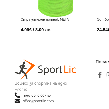
Отразителен потник META
Футбо
електриково жълт
24.54
4.09
€
/ 8.00 лв.
После
Всичко за спортна на едно
място!
тел: 0898 667 919
office@sportlic.com