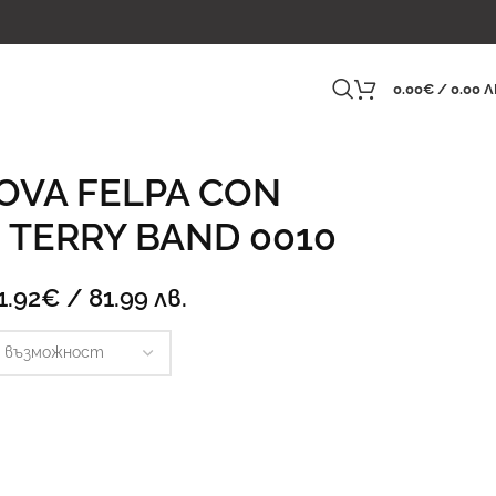
0.00
€
/ 0.00 Л
VOVA FELPA CON
 TERRY BAND 0010
1.92
€
/ 81.99 лв.