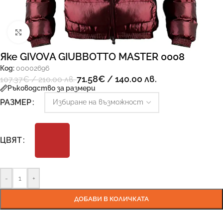
Увеличи
Яке GIVOVA GIUBBOTTO MASTER 0008
Код:
00002696
71.58
€
/ 140.00 лв.
107.37
€
/ 210.00 лв.
Ръководство за размери
РАЗМЕР
ЦВЯТ
-
+
ДОБАВИ В КОЛИЧКАТА