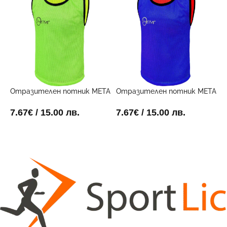
Отразителен потник META
Отразителен потник META
П
Двустранен
Двустранен
Г
1
7.67
€
/ 15.00 лв.
7.67
€
/ 15.00 лв.
2
ОПЦИИ
ОПЦИИ