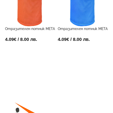
Отразителен потник META
Отразителен потник META
Р
Оранжев
Син
2
4.09
€
/ 8.00 лв.
4.09
€
/ 8.00 лв.
ОПЦИИ
ОПЦИИ