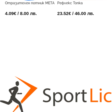
Отразителен потник META
Рефлекс Топка
Ф
Син
3
23.52
€
/ 46.00 лв.
4.09
€
/ 8.00 лв.
8
ДОБАВИ В КОЛИЧКАТА
ОПЦИИ