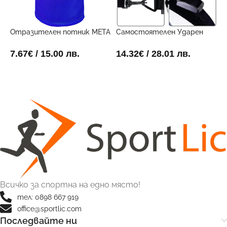
Отразителен потник META
Самостоятелен Ударен
Ф
Двустранен
Тренировъчен Поставчик
3
7.67
€
/ 15.00 лв.
14.32
€
/ 28.01 лв.
8
ОПЦИИ
ДОБАВИ В КОЛИЧКАТА
Всичко за спортна на едно място!
тел: 0898 667 919
office@sportlic.com
Последвайте ни