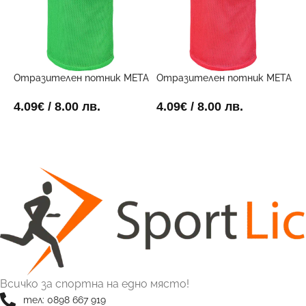
Отразителен потник META
Отразителен потник META
Ф
Зелен
Червен
3
4.09
€
/ 8.00 лв.
4.09
€
/ 8.00 лв.
8
ОПЦИИ
ОПЦИИ
Всичко за спортна на едно място!
тел: 0898 667 919