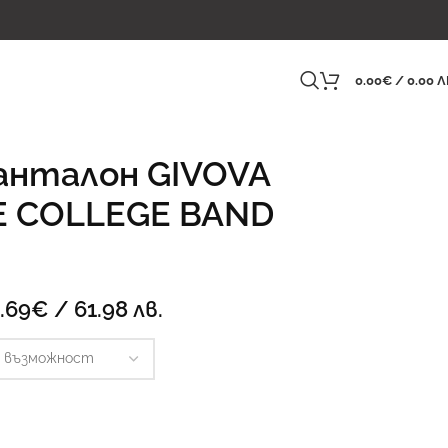
0.00
€
/ 0.00 Л
анталон GIVOVA
 COLLEGE BAND
.69
€
/ 61.98 лв.