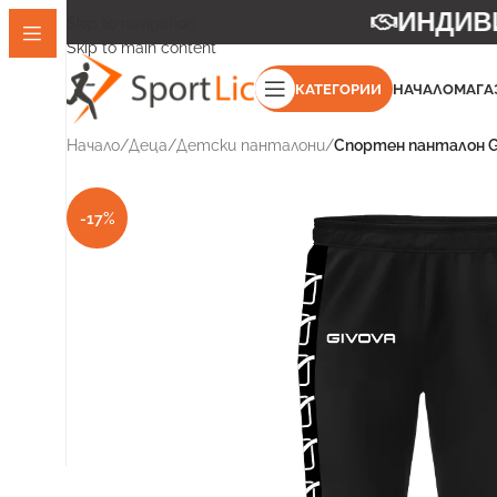
ИНДИВИД
Skip to navigation
Skip to main content
КАТЕГОРИИ
НАЧАЛО
МАГА
Начало
/
Деца
/
Детски панталони
/
Спортен панталон 
-17%