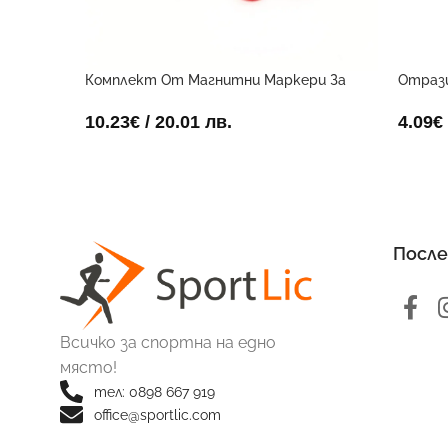
Комплект От Магнитни Маркери За
Отраз
Дъска
4.09
€
10.23
€
/ 20.01 лв.
После
Всичко за спортна на едно
място!
тел: 0898 667 919
office@sportlic.com