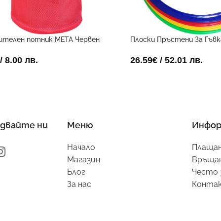
ителен потник META Червен
Плоски Пръстени За Гъв
(Комплект От 12)4 45см
/ 8.00 лв.
26.59
€
/ 52.01 лв.
двайте ни
Меню
Инфор
Начало
Плащан
Магазин
Връщан
Блог
Често 
За нас
Конта