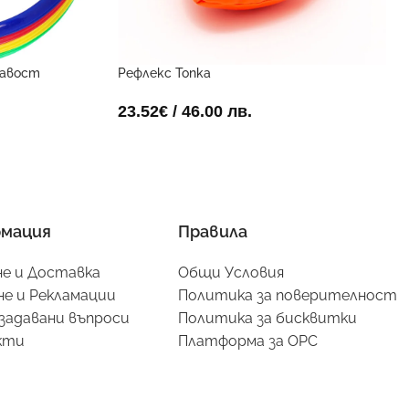
кавост
Рефлекс Топка
23.52
€
/ 46.00 лв.
мация
Правила
е и Доставка
Общи Условия
е и Рекламации
Политика за поверителност
задавани въпроси
Политика за бисквитки
кти
Платформа за ОРС