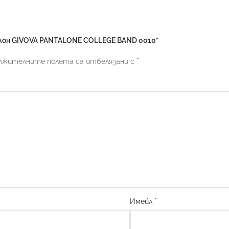
лон GIVOVA PANTALONE COLLEGE BAND 0010”
*
лжителните полета са отбелязани с
*
Имейл