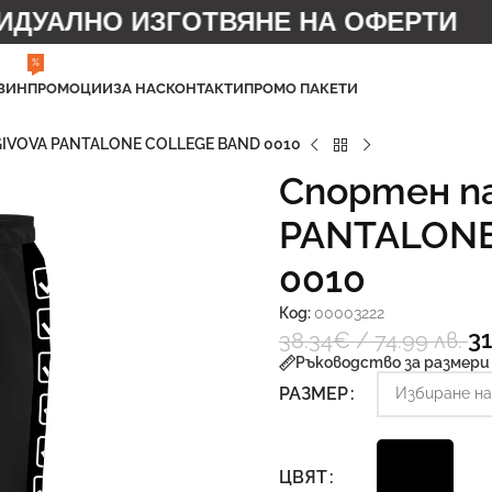
УАЛНО ИЗГОТВЯНЕ НА ОФЕРТИ
%
ЗИН
ПРОМОЦИИ
ЗА НАС
КОНТАКТИ
ПРОМО ПАКЕТИ
GIVOVA PANTALONE COLLEGE BAND 0010
Спортен п
PANTALONE
0010
Код:
00003222
31
38.34
€
/ 74.99 лв.
Ръководство за размери
РАЗМЕР
ЦВЯТ