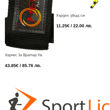
Хърдел 38х45 см
Х
11.25
€
/ 22.00 лв.
1
ДОБАВИ В КОЛИЧКАТА
Харнес За Вратар На
Футболни Голмайстори
43.85
€
/ 85.76 лв.
ДОБАВИ В КОЛИЧКАТА