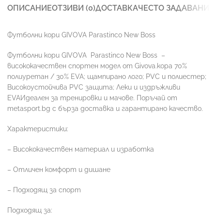
ОПИСАНИЕ
ОТЗИВИ (0)
ДОСТАВКА
ЧЕСТО ЗАДАВАНИ 
Футболни кори GIVOVA Parastinco New Boss
Футболни кори GIVOVA
Parastinco New Boss
–
висококачествен спортен модел от Givova.кора 70%
полиуретан / 30% EVA; щампирано лого; PVC и полиестер;
Високоустойчива PVC защита; Леки и издръжливи
EVAИдеален за тренировки и мачове. Поръчай от
metasport.bg с бърза доставка и гарантирано качество.
Характеристики:
– Висококачествен материал и изработка
– Отличен комфорт и дишане
– Подходящ за спорт
Подходящ за: