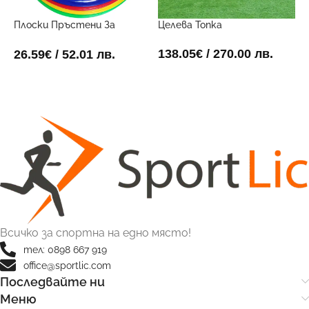
Плоски Пръстени За
Целева Топка
Ч
Гъвкавост (Комплект От
т
12)4 45см
138.05
€
/ 270.00 лв.
26.59
€
/ 52.01 лв.
1
ДОБАВИ В КОЛИЧКАТА
ДОБАВИ В КОЛИЧКАТА
Всичко за спортна на едно място!
тел: 0898 667 919
office@sportlic.com
Последвайте ни
Меню