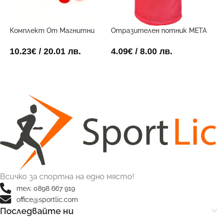
Комплект От Магнитни
Отразителен потник META
Р
Маркери За Дъска
Червен
2
10.23
€
/ 20.01 лв.
4.09
€
/ 8.00 лв.
ДОБАВИ В КОЛИЧКАТА
ОПЦИИ
Всичко за спортна на едно място!
тел: 0898 667 919
office@sportlic.com
Последвайте ни