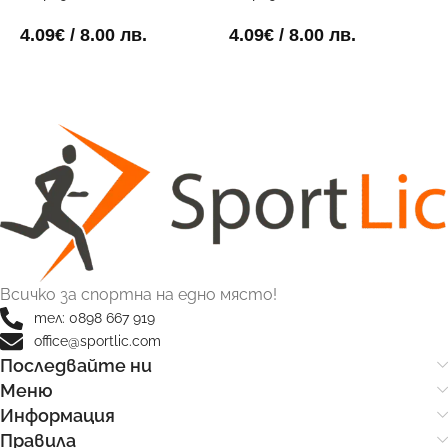
електриково жълт
Зелен
С
4.09
€
/ 8.00 лв.
4.09
€
/ 8.00 лв.
4
ОПЦИИ
ОПЦИИ
Всичко за спортна на едно място!
тел: 0898 667 919
office@sportlic.com
Последвайте ни
Меню
Информация
Правила