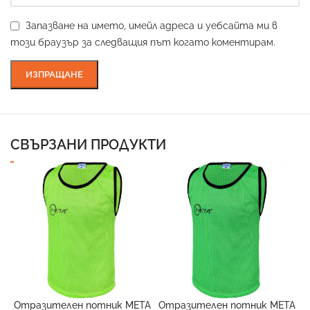
Запазване на името, имейл адреса и уебсайта ми в
този браузър за следващия път когато коментирам.
СВЪРЗАНИ ПРОДУКТИ
Отразителен потник META
Отразителен потник META
О