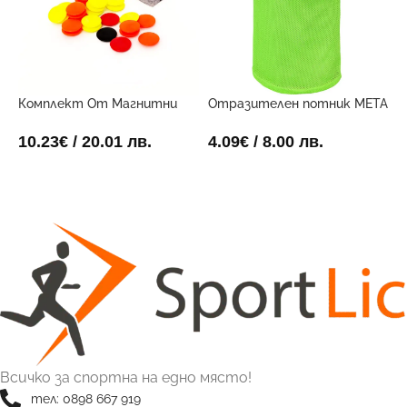
Комплект От Магнитни
Отразителен потник META
О
Маркери За Дъска
електриково жълт
З
10.23
€
/ 20.01 лв.
4.09
€
/ 8.00 лв.
4
ДОБАВИ В КОЛИЧКАТА
ОПЦИИ
Всичко за спортна на едно място!
тел: 0898 667 919