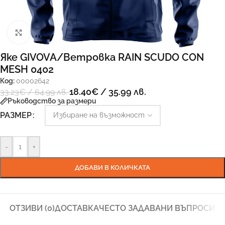
Увеличи
Яке GIVOVA/Ветровка RAIN SCUDO CON
MESH 0402
Код:
00002642
18.40
€
/ 35.99 лв.
33.23
€
/ 64.99 лв.
Ръководство за размери
РАЗМЕР
-
+
ДОБАВИ В КОЛИЧКАТА
ОТЗИВИ (0)
ДОСТАВКА
ЧЕСТО ЗАДАВАНИ ВЪПРОСИ