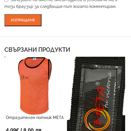
този браузър за следващия път когато коментирам.
СВЪРЗАНИ ПРОДУКТИ
Отразителен потник META
Х
Оранжев
1
4.09
€
/ 8.00 лв.