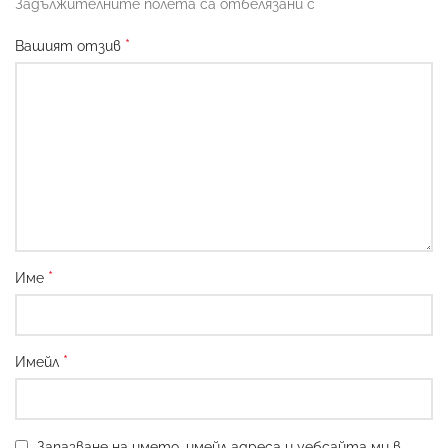
*
Задължителните полета са отбелязани с
*
Вашият отзив
*
Име
*
Имейл
Запазване на името, имейл адреса и уебсайта ми в