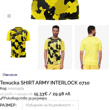
Увеличи
Тениска SHIRT ARMY INTERLOCK 0710
Код:
00001979
15.33
€
/ 29.98 лв.
25.56
€
/ 49.99 лв.
Ръководство за размери
РАЗМЕР