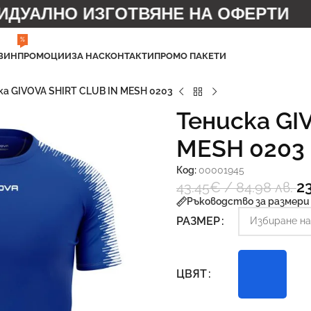
УАЛНО ИЗГОТВЯНЕ НА ОФЕРТИ
%
ЗИН
ПРОМОЦИИ
ЗА НАС
КОНТАКТИ
ПРОМО ПАКЕТИ
ка GIVOVA SHIRT CLUB IN MESH 0203
Тениска GI
MESH 0203
Код:
00001945
2
43.45
€
/ 84.98 лв.
Ръководство за размери
РАЗМЕР
ЦВЯТ