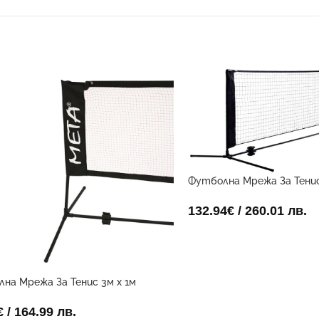
Футболна Мрежа За Тенис
метър
132.94
€
/ 260.01 лв.
на Мрежа За Тенис 3м x 1м
€
/ 164.99 лв.