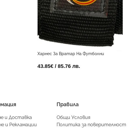
Харнес За Вратар На Футболни
Голмайстори
43.85
€
/ 85.76 лв.
мация
Правила
е и Доставка
Общи Условия
е и Рекламации
Политика за поверителност