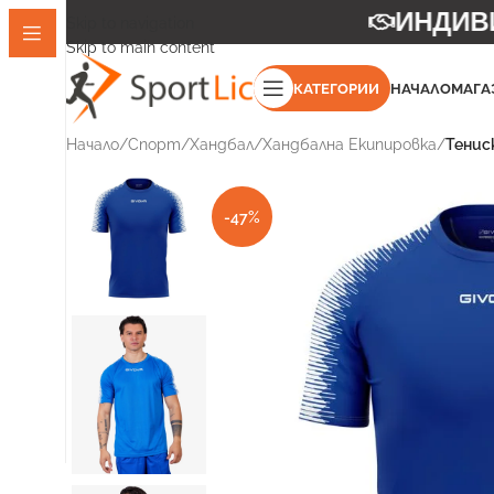
ИНДИВИД
Skip to navigation
Skip to main content
КАТЕГОРИИ
НАЧАЛО
МАГА
Начало
/
Спорт
/
Хандбал
/
Хандбална Екипировка
/
Тенис
-47%