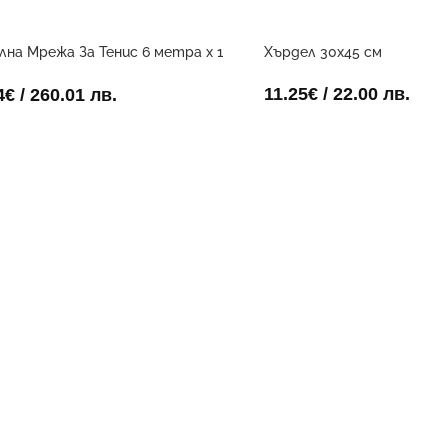
на Мрежа За Тенис 6 метра х 1
Хърдел 30х45 см
11.25
€
/ 22.00 лв.
4
€
/ 260.01 лв.