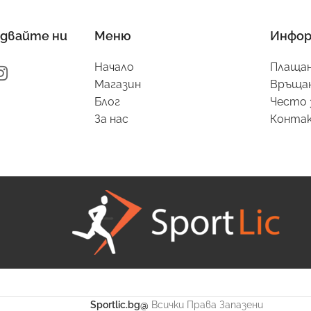
двайте ни
Меню
Инфор
Начало
Плащан
Магазин
Връщан
Блог
Често 
За нас
Конта
Sportlic.bg@
Всички Права Запазени