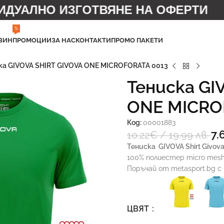
УАЛНО ИЗГОТВЯНЕ НА ОФЕРТИ
%
ЗИН
ПРОМОЦИИ
ЗА НАС
КОНТАКТИ
ПРОМО ПАКЕТИ
ка GIVOVA SHIRT GIVOVA ONE MICROFORATA 0013
Тениска GI
ONE MICRO
Код:
00001883
7.
10.22
€
/ 19.99 лв.
Тениска
GIVOVA Shirt Givova
100% полиестер micro mesh 
Поръчай от metasport.bg с
ЦВЯТ