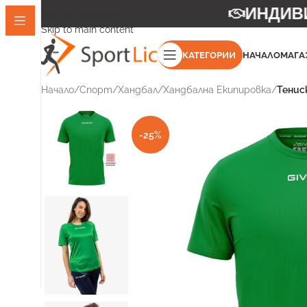
ИНДИВИД
Skip to navigation
Skip to main content
КАТЕГОРИИ
НАЧАЛО
МАГА
Начало
/
Спорт
/
Хандбал
/
Хандбална Екипировка
/
Тенис
-25%