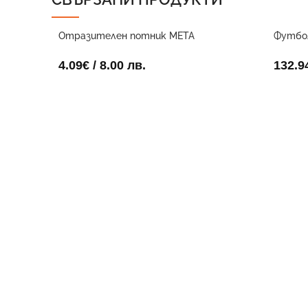
Отразителен потник META
Футбол
електриково жълт
метър
4.09
€
/ 8.00 лв.
132.9