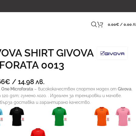
0.00
€
/ 0.00 Л
VOVA SHIRT GIVOVA
FORATA 0013
66
€
/ 14.98 лв.
 One Microforata
– висококачествен спортен модел от
Givova
.
120 gsm; гуменo лого. . Идеален за тренировки и мачове.
 бърза доставка и гарантирано качество.