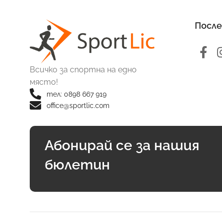
После
Всичко за спортна на едно
място!
тел: 0898 667 919
office@sportlic.com
Абонирай се за нашия
бюлетин