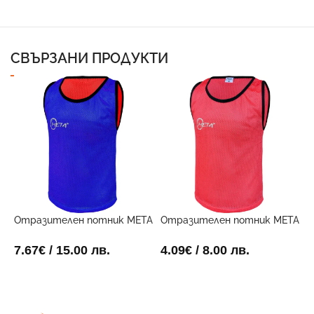
СВЪРЗАНИ ПРОДУКТИ
Отразителен потник META
Отразителен потник META
Ф
Двустранен
Червен
3
7.67
€
/ 15.00 лв.
4.09
€
/ 8.00 лв.
8
ОПЦИИ
ОПЦИИ