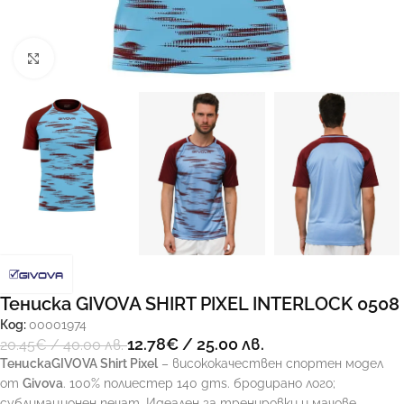
Увеличи
Тениска GIVOVA SHIRT PIXEL INTERLOCK 0508
Код:
00001974
12.78
€
/ 25.00 лв.
20.45
€
/ 40.00 лв.
ТенискаGIVOVA Shirt Pixel
– висококачествен спортен модел
от
Givova
. 100% полиестер 140 gms. бродирано лого;
сублимационен печат. Идеален за тренировки и мачове.