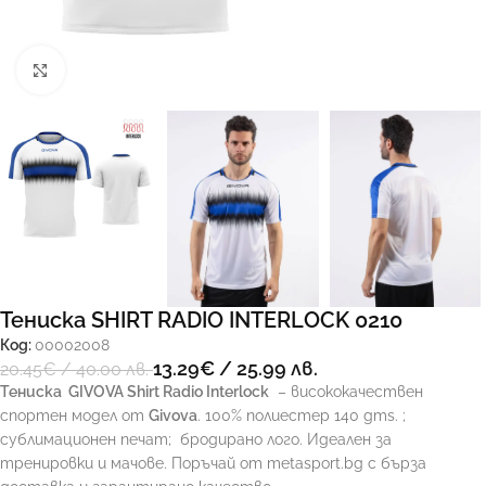
Увеличи
Тениска SHIRT RADIO INTERLOCK 0210
Код:
00002008
13.29
€
/ 25.99 лв.
20.45
€
/ 40.00 лв.
Тениска
GIVOVA Shirt Radio Interlock
– висококачествен
спортен модел от
Givova
. 100% полиестер 140 gms. ;
сублимационен печат;
бродирано лого. Идеален за
тренировки и мачове. Поръчай от metasport.bg с бърза