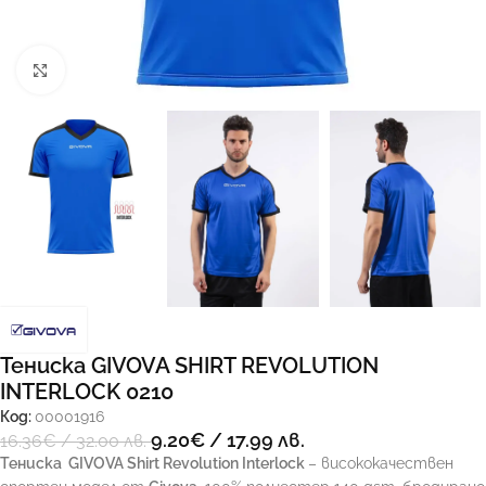
Увеличи
Тениска GIVOVA SHIRT REVOLUTION
INTERLOCK 0210
Код:
00001916
9.20
€
/ 17.99 лв.
16.36
€
/ 32.00 лв.
Тениска
GIVOVA Shirt Revolution Interlock
– висококачествен