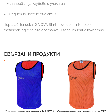
– Екипировка за клубове и училища
– Ежедневно носене със стил
Поръчай Тениска
GIVOVA Shirt Revolution Interlock от
metasport.bg с бърза доставка и гарантирано качество.
СВЪРЗАНИ ПРОДУКТИ