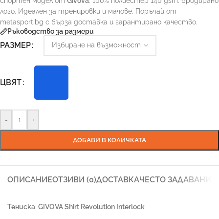
спортен модел от
Givova
. 100% полиестер 140 gsm. бродирано
лого. Идеален за тренировки и мачове. Поръчай от
metasport.bg с бърза доставка и гарантирано качество.
Ръководство за размери
РАЗМЕР
ЦВЯТ
-
+
ДОБАВИ В КОЛИЧКАТА
ОПИСАНИЕ
ОТЗИВИ (0)
ДОСТАВКА
ЧЕСТО ЗАДАВАНИ 
Тениска
GIVOVA Shirt Revolution Interlock