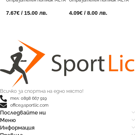
Отразителен потник META
Отразителен потник META
О
Двустранен
Оранжев
С
7.67
€
/ 15.00 лв.
4.09
€
/ 8.00 лв.
4
ОПЦИИ
ОПЦИИ
Всичко за спортна на едно място!
тел: 0898 667 919
office@sportlic.com
Последвайте ни
Меню
Информация