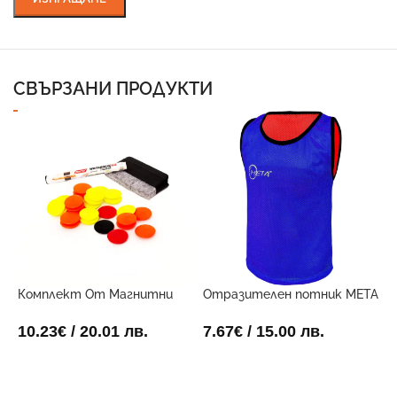
СВЪРЗАНИ ПРОДУКТИ
Комплект От Магнитни
Отразителен потник META
П
Маркери За Дъска
Двустранен
Г
1
10.23
€
/ 20.01 лв.
7.67
€
/ 15.00 лв.
2
ДОБАВИ В КОЛИЧКАТА
ОПЦИИ