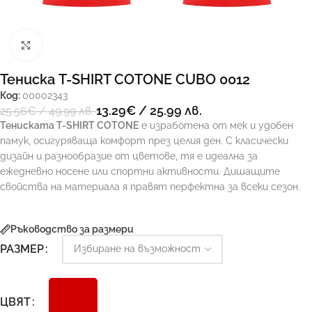
Увеличи
Тениска T-SHIRT COTONE CUBO 0012
Код:
00002343
13.29
€
/ 25.99 лв.
25.56
€
/ 49.99 лв.
Тениската T-SHIRT COTONE
е изработена от мек и удобен
памук, осигуряваща комфорт през целия ден. С класически
дизайн и разнообразие от цветове, тя е идеална за
ежедневно носене или спортни активности. Дишащите
свойства на материала я правят перфектна за всеки сезон.
Ръководство за размери
РАЗМЕР
ЦВЯТ