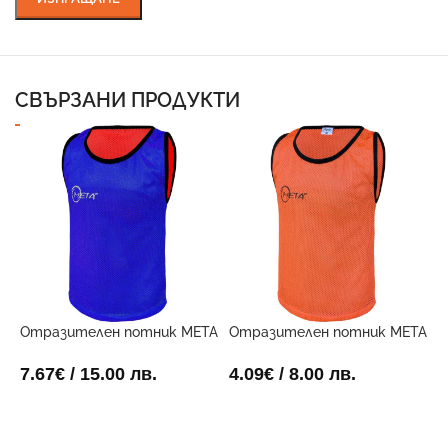
СВЪРЗАНИ ПРОДУКТИ
Отразителен потник META
Отразителен потник META
Ф
Двустранен
Оранжев
П
7.67
€
/ 15.00 лв.
4.09
€
/ 8.00 лв.
2
ОПЦИИ
ОПЦИИ