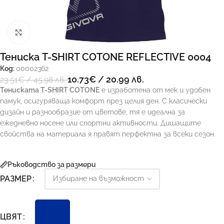
Увеличи
Тениска T-SHIRT COTONE REFLECTIVE 0004
Код:
00002362
10.73
€
/ 20.99 лв.
23.51
€
/ 45.98 лв.
Тениската T-SHIRT COTONE
е изработена от мек и удобен
памук, осигуряваща комфорт през целия ден. С класически
дизайн и разнообразие от цветове, тя е идеална за
ежедневно носене или спортни активности. Дишащите
свойства на материала я правят перфектна за всеки сезон.
Ръководство за размери
РАЗМЕР
ЦВЯТ