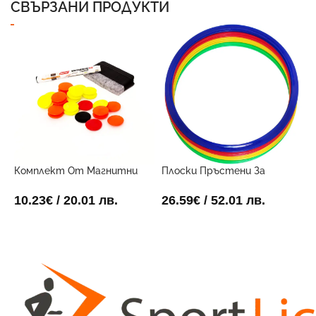
СВЪРЗАНИ ПРОДУКТИ
Комплект От Магнитни
Плоски Пръстени За
Х
Маркери За Дъска
Гъвкавост (Комплект От
12)4 45см
1
10.23
€
/ 20.01 лв.
26.59
€
/ 52.01 лв.
ДОБАВИ В КОЛИЧКАТА
ДОБАВИ В КОЛИЧКАТА