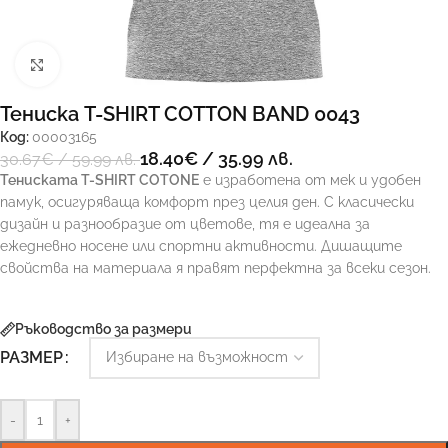
Увеличи
Тениска T-SHIRT COTTON BAND 0043
Код:
00003165
18.40
€
/ 35.99 лв.
30.67
€
/ 59.99 лв.
Тениската T-SHIRT COTONE
е изработена от мек и удобен
памук, осигуряваща комфорт през целия ден. С класически
дизайн и разнообразие от цветове, тя е идеална за
ежедневно носене или спортни активности. Дишащите
свойства на материала я правят перфектна за всеки сезон.
Ръководство за размери
РАЗМЕР
-
+