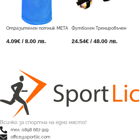
Отразителен потник META
Футболен Тренировъчен
Ф
Син
Поставчик
3
4.09
€
/ 8.00 лв.
24.54
€
/ 48.00 лв.
8
ОПЦИИ
ДОБАВИ В КОЛИЧКАТА
Всичко за спортна на едно място!
тел: 0898 667 919
office@sportlic.com