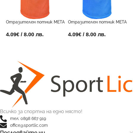
Отразителен потник META
Отразителен потник META
С
Оранжев
Син
Т
4.09
€
/ 8.00 лв.
4.09
€
/ 8.00 лв.
1
ОПЦИИ
ОПЦИИ
Всичко за спортна на едно място!
тел: 0898 667 919
office@sportlic.com
Последвайте ни