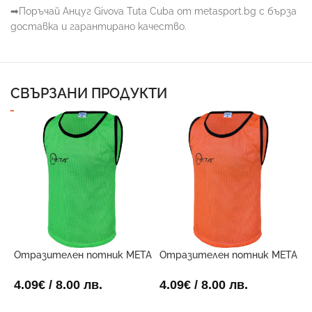
➡
Поръчай Анцуг Givova Tuta Cuba от metasport.bg с бърза
доставка и гарантирано качество.
СВЪРЗАНИ ПРОДУКТИ
Отразителен потник META
Отразителен потник META
Х
Зелен
Оранжев
1
4.09
€
/ 8.00 лв.
4.09
€
/ 8.00 лв.
ОПЦИИ
ОПЦИИ