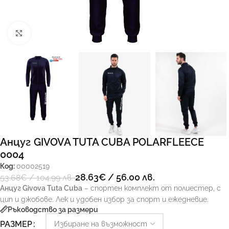
Увеличи
Анцуг GIVOVA TUTA CUBA POLARFLEECE
0004
Код:
00002519
28.63
€
/ 56.00 лв.
53.68
€
/ 104.99 лв.
Анцуг Givova Tuta Cuba
– спортен комплект от полиестер, с
цип и джобове. Лек и удобен избор за спорт и ежедневие.
Ръководство за размери
РАЗМЕР