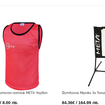
ителен потник META Червен
Футболна Мрежа За Тенис
/ 8.00 лв.
84.36
€
/ 164.99 лв.