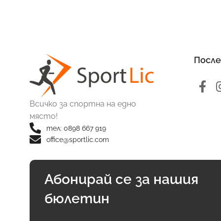
После
Всичко за спортна на едно
място!
тел: 0898 667 919
office@sportlic.com
Абонирай се за нашия
бюлетин