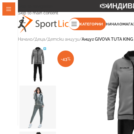
ИНДИВИ
Skip to navigation
Skip to main content
КАТЕГОРИИ
НАЧАЛО
МАГА
Начало
/
Деца
/
Детски анцузи
/
Анцуг GIVOVA TUTA KING
-43%