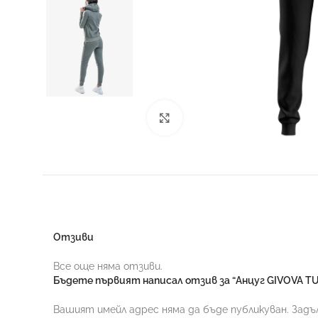
Увеличи
Отзиви
Все още няма отзиви.
Бъдете първият написал отзив за “Анцуг GIVOVA TU
Вашият имейл адрес няма да бъде публикуван.
Задъ