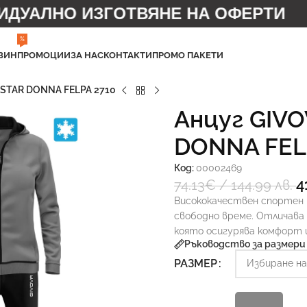
ДУАЛНО ИЗГОТВЯНЕ НА ОФЕРТИ
%
ЗИН
ПРОМОЦИИ
ЗА НАС
КОНТАКТИ
ПРОМО ПАКЕТИ
 STAR DONNA FELPA 2710
Анцуг GIVO
DONNA FEL
Код:
00002469
4
74.13
€
/ 144.99 лв.
Висококачествен спортен 
свободно време. Отличава 
която осигурява комфорт и
Ръководство за размери
РАЗМЕР