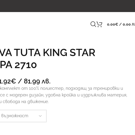
0.00
€
/ 0.00 Л
VA TUTA KING STAR
PA 2710
1.92
€
/ 81.99 лв.
комплект от 100% полиестер, подходящ за тренировки и
се с модерен дизайн, удобна кройка и издръжлива материя,
 свобода на движение.