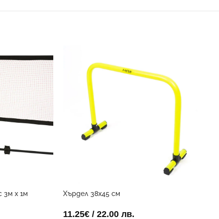
 3м x 1м
Хърдел 38х45 см
11.25
€
/ 22.00 лв.