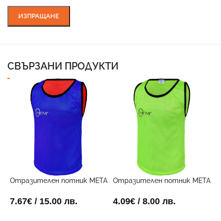
СВЪРЗАНИ ПРОДУКТИ
Отразителен потник META
Отразителен потник META
Ф
Двустранен
електриково жълт
П
7.67
€
/ 15.00 лв.
4.09
€
/ 8.00 лв.
2
ОПЦИИ
ОПЦИИ