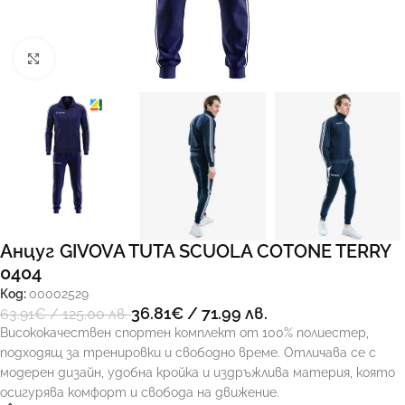
Увеличи
Анцуг GIVOVA TUTA SCUOLA COTONE TERRY
0404
Код:
00002529
36.81
€
/ 71.99 лв.
63.91
€
/ 125.00 лв.
Висококачествен спортен комплект от 100% полиестер,
подходящ за тренировки и свободно време. Отличава се с
модерен дизайн, удобна кройка и издръжлива материя, която
осигурява комфорт и свобода на движение.