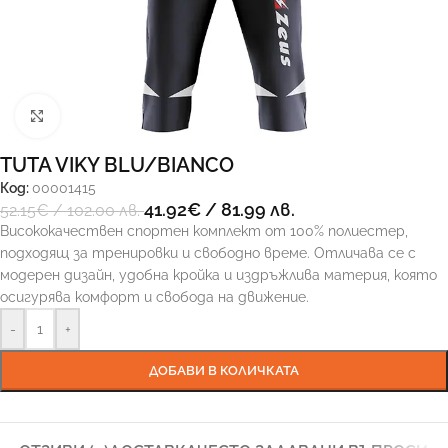
Увеличи
TUTA VIKY BLU/BIANCO
Код:
00001415
41.92
€
/ 81.99 лв.
52.15
€
/ 102.00 лв.
Висококачествен спортен комплект от 100% полиестер,
подходящ за тренировки и свободно време. Отличава се с
модерен дизайн, удобна кройка и издръжлива материя, която
осигурява комфорт и свобода на движение.
-
+
ДОБАВИ В КОЛИЧКАТА