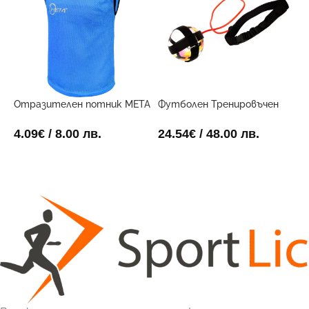
Ф
6
1
Отразителен потник META
Футболен Тренировъчен
Син
Поставчик
4.09
€
/ 8.00 лв.
24.54
€
/ 48.00 лв.
ОПЦИИ
ДОБАВИ В КОЛИЧКАТА