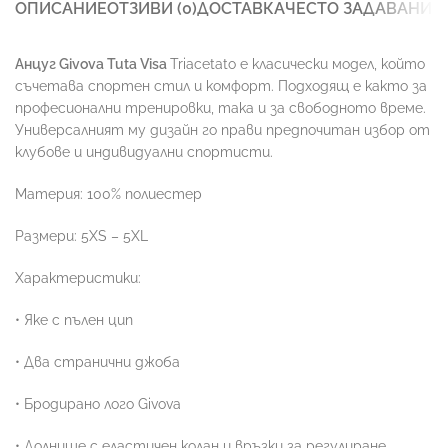
ОПИСАНИЕ
ОТЗИВИ (0)
ДОСТАВКА
ЧЕСТО ЗАДАВАНИ 
Анцуг Givova Tuta Visa
Triacetato е класически модел, който
съчетава спортен стил и комфорт. Подходящ е както за
професионални тренировки, така и за свободното време.
Универсалният му дизайн го прави предпочитан избор от
клубове и индивидуални спортисти.
Материя: 100% полиестер
Размери: 5XS – 5XL
Характеристики:
• Яке с пълен цип
• Два странични джоба
• Бродирано лого Givova
• Долнище с еластичен колан и връзки за регулиране