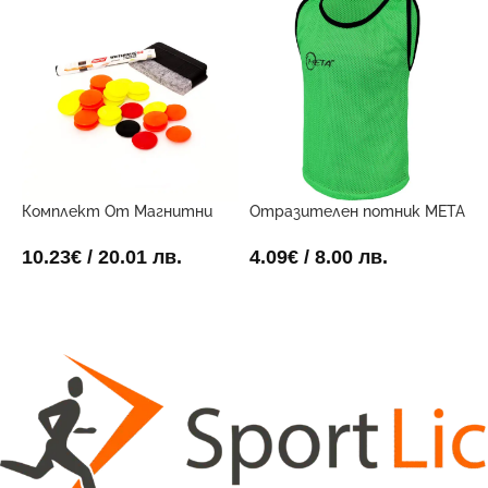
Комплект От Магнитни
Отразителен потник META
О
Маркери За Дъска
Зелен
С
10.23
€
/ 20.01 лв.
4.09
€
/ 8.00 лв.
4
ДОБАВИ В КОЛИЧКАТА
ОПЦИИ