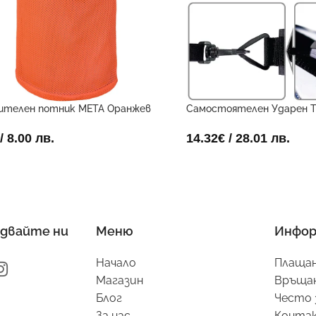
ителен потник META Оранжев
Самостоятелен Ударен Т
Поставчик
/ 8.00 лв.
14.32
€
/ 28.01 лв.
двайте ни
Меню
Инфор
Начало
Плащан
Магазин
Връщан
Блог
Често 
За нас
Конта