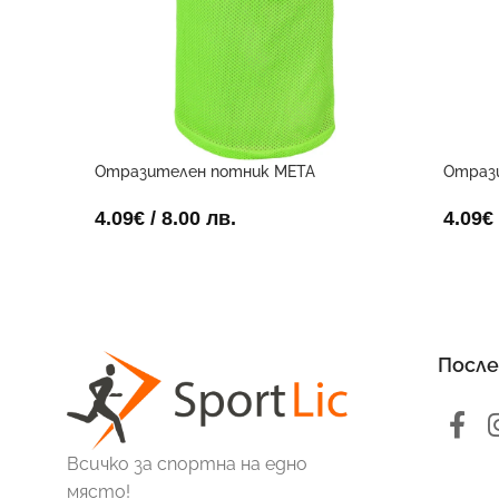
Отразителен потник META
Отраз
електриково жълт
4.09
€
4.09
€
/ 8.00 лв.
После
Всичко за спортна на едно
място!