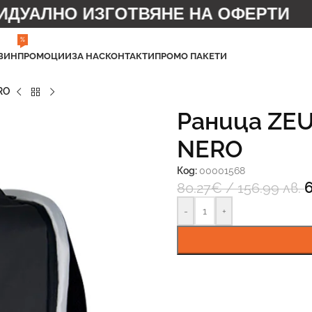
УАЛНО ИЗГОТВЯНЕ НА ОФЕРТИ
%
ЗИН
ПРОМОЦИИ
ЗА НАС
КОНТАКТИ
ПРОМО ПАКЕТИ
RO
Раница ZE
NERO
Код:
00001568
6
80.27
€
/ 156.99 лв.
-
+